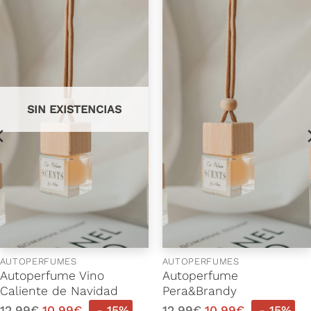
SIN EXISTENCIAS
AUTOPERFUMES
AUTOPERFUMES
Autoperfume Vino
Autoperfume
Caliente de Navidad
Pera&Brandy
12,99
€
10,99
€
- 15%
12,99
€
10,99
€
- 15%