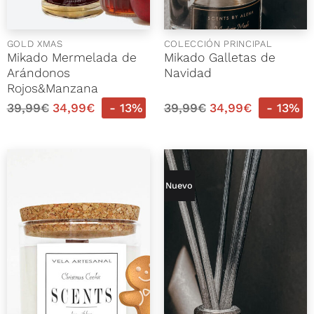
GOLD XMAS
COLECCIÓN PRINCIPAL
Mikado Mermelada de
Mikado Galletas de
Arándonos
Navidad
Rojos&Manzana
39,99
€
34,99
€
- 13%
39,99
€
34,99
€
- 13%
Nuevo