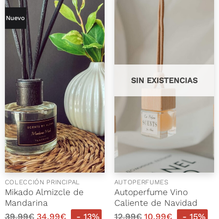
Nuevo
SIN EXISTENCIAS
COLECCIÓN PRINCIPAL
AUTOPERFUMES
Mikado Almizcle de
Autoperfume Vino
Mandarina
Caliente de Navidad
39,99
€
34,99
€
- 13%
12,99
€
10,99
€
- 15%