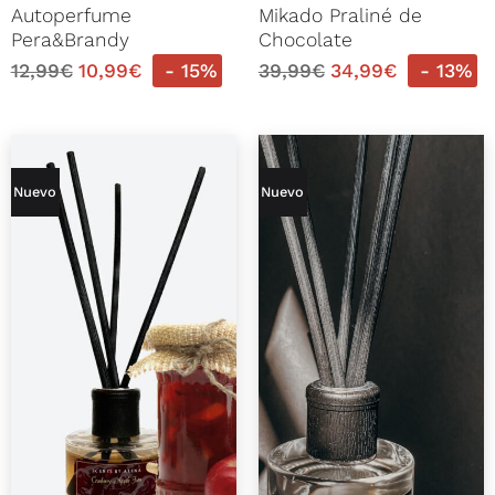
Autoperfume
Mikado Praliné de
Pera&Brandy
Chocolate
12,99
€
10,99
€
- 15%
39,99
€
34,99
€
- 13%
Nuevo
Nuevo