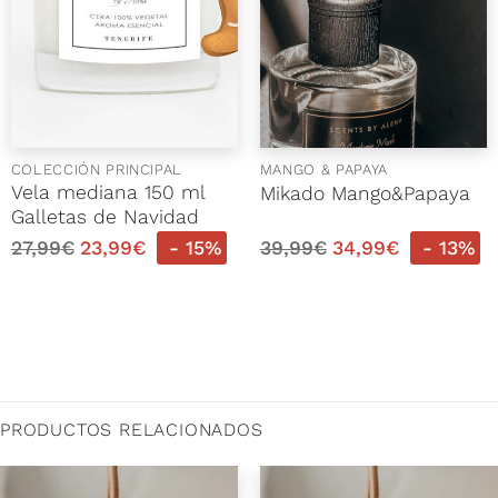
COLECCIÓN PRINCIPAL
MANGO & PAPAYA
Vela mediana 150 ml
Mikado Mango&Papaya
Galletas de Navidad
27,99
€
23,99
€
- 15%
39,99
€
34,99
€
- 13%
PRODUCTOS RELACIONADOS