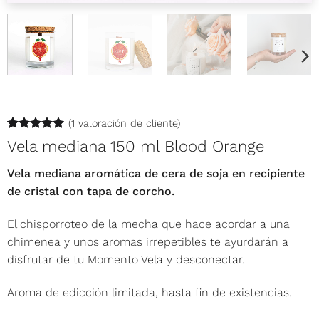
(
1
valoración de cliente)
Valorado
1
Vela mediana 150 ml Blood Orange
con
5
de 5
en base a
Vela mediana aromática de cera de soja en recipiente
valoración
de un
de cristal con tapa de corcho.
cliente
El chisporroteo de la mecha que hace acordar a una
chimenea y unos aromas irrepetibles te ayurdarán a
disfrutar de tu Momento Vela y desconectar.
Aroma de edicción limitada, hasta fin de existencias.