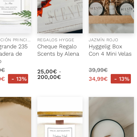
COLECCIÓN PRINCIPAL
REGALOS HYGGE
JAZMÍN ROJO
grande 235
Cheque Regalo
Hyggelig Box
adera de
Scents by Alena
Con 4 Mini Velas
o
9
€
39,99
€
25,00
€
-
Rango
200,00
€
9
€
- 13%
34,99
€
- 13%
de
precios:
desde
25,00€
hasta
200,00€