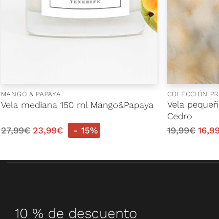
MANGO & PAPAYA
COLECCIÓN PR
Vela pequeñ
Vela mediana 150 ml Mango&Papaya
Cedro
27,99
€
23,99
€
- 15%
19,99
€
16,9
10 % de descuento