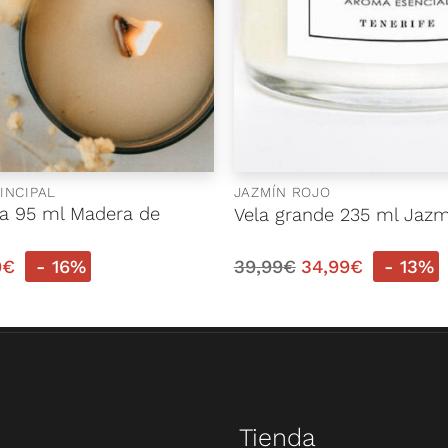
INCIPAL
JAZMÍN ROJO
a 95 ml Madera de
Vela grande 235 ml Jazm
9
€
- 16%
39,99
€
34,99
€
- 13%
Tienda