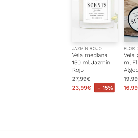
JAZMÍN ROJO
FLOR 
Vela mediana
Vela
150 ml Jazmín
ml Fl
Rojo
Algo
27,99
€
19,99
23,99
€
- 15%
16,99