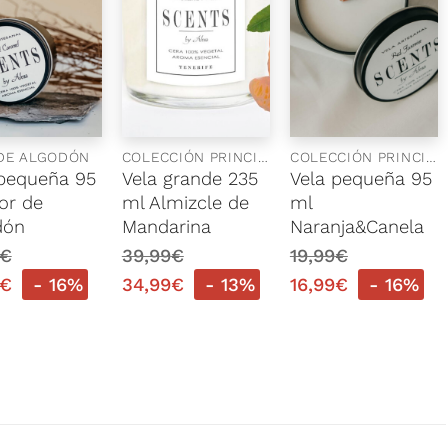
DE ALGODÓN
COLECCIÓN PRINCIPAL
COLECCIÓN PRINCIPAL
 pequeña 95
Vela grande 235
Vela pequeña 95
or de
ml Almizcle de
ml
dón
Mandarina
Naranja&Canela
€
39,99
€
19,99
€
€
- 16%
34,99
€
- 13%
16,99
€
- 16%