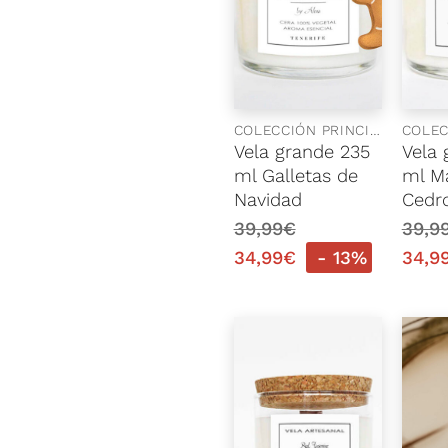
COLECCIÓN PRINCIPAL
Vela grande 235
Vela 
ml Galletas de
ml M
Navidad
Cedr
39,99
€
39,9
34,99
€
- 13%
34,9