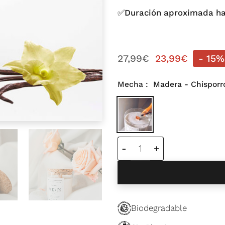
✅Duración aproximada ha
27,99
€
23,99
€
- 15%
Mecha
Madera - Chisporr
Vela mediana 150 ml Dulc
Biodegradable