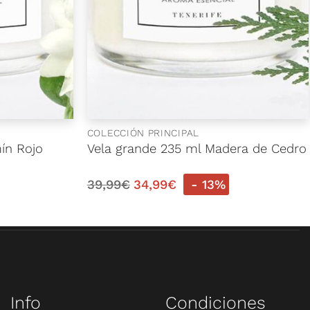
COLECCIÓN PRINCIPAL
ín Rojo
Vela grande 235 ml Madera de Cedro
39,99
€
34,99
€
- 13%
Info
Condiciones