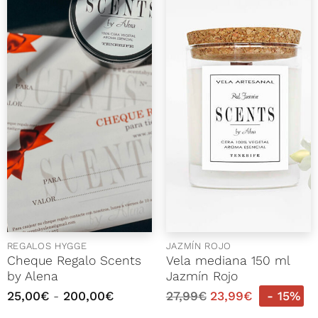
REGALOS HYGGE
JAZMÍN ROJO
Cheque Regalo Scents
Vela mediana 150 ml
by Alena
Jazmín Rojo
Rango
25,00
€
-
200,00
€
27,99
€
23,99
€
- 15%
de