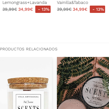
Lemongrass+Lavanda
Vainilla&Tabaco
39,99
€
34,99
€
- 13%
39,99
€
34,99
€
- 13%
PRODUCTOS RELACIONADOS