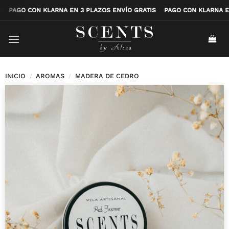
Saltar
RATIS
PAGO CON KLARNA EN 3 PLAZOS ENVÍO GRATIS
PAGO CON KLAR
al
contenido
INICIO
/
AROMAS
/
MADERA DE CEDRO