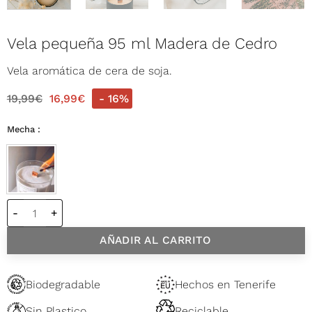
Vela pequeña 95 ml Madera de Cedro
Vela aromática de cera de soja.
19,99
€
16,99
€
- 16%
Mecha
Vela pequeña 95 ml Madera de Cedro cantidad
AÑADIR AL CARRITO
Biodegradable
Hechos en Tenerife
Sin Plastico
Reciclable