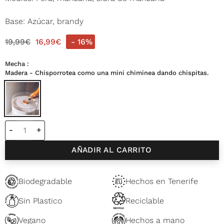
Base: Azúcar, brandy
19,99
€
16,99
€
- 16%
Mecha
Madera - Chisporrotea como una mini chiminea dando chispitas.
Vela pequeña 95 ml Pera&Brandy cantidad
AÑADIR AL CARRITO
Biodegradable
Hechos en Tenerife
Sin Plastico
Reciclable
Vegano
Hechos a mano