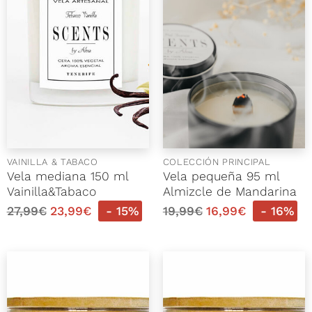
VAINILLA & TABACO
COLECCIÓN PRINCIPAL
Vela mediana 150 ml
Vela pequeña 95 ml
Vainilla&Tabaco
Almizcle de Mandarina
27,99
€
23,99
€
- 15%
19,99
€
16,99
€
- 16%