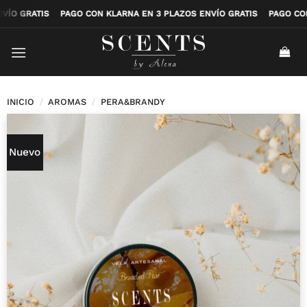
Saltar
OS ENVÍO GRATIS
PAGO CON KLARNA EN 3 PLAZOS ENVÍO GRATIS
PAG
al
contenido
INICIO
/
AROMAS
/
PERA&BRANDY
Nuevo