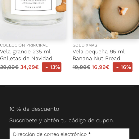
COLECCIÓN PRINCIPAL
GOLD XMAS
Vela grande 235 ml
Vela pequeña 95 ml
Galletas de Navidad
Banana Nut Bread
39,99
€
34,99
€
- 13%
19,99
€
16,99
€
- 16%
10 % de descuento
Suscríbete y obtén tu código de cupón.