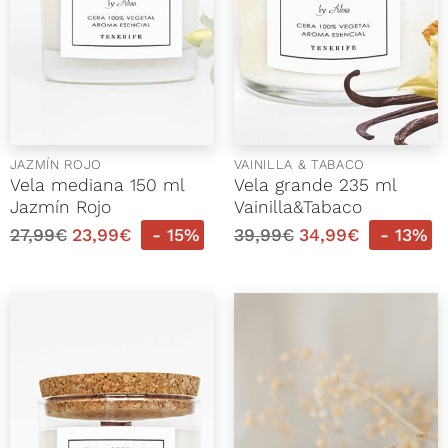
JAZMÍN ROJO
VAINILLA & TABACO
Vela mediana 150 ml
Vela grande 235 ml
Jazmín Rojo
Vainilla&Tabaco
27,99
€
23,99
€
- 15%
39,99
€
34,99
€
- 13%