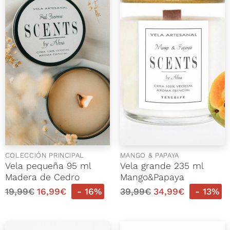
COLECCIÓN PRINCIPAL
MANGO & PAPAYA
Vela pequeña 95 ml
Vela grande 235 ml
Madera de Cedro
Mango&Papaya
19,99
€
16,99
€
- 16%
39,99
€
34,99
€
- 13%