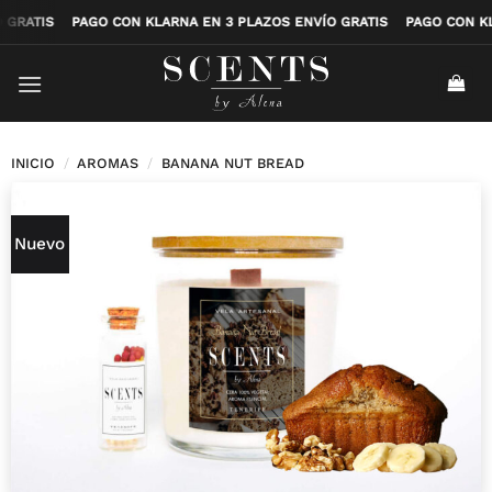
Saltar
NVÍO GRATIS
PAGO CON KLARNA EN 3 PLAZOS ENVÍO GRATIS
PAGO CO
al
contenido
INICIO
/
AROMAS
/
BANANA NUT BREAD
Nuevo