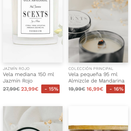
JAZMÍN ROJO
COLECCIÓN PRINCIPAL
Vela mediana 150 ml
Vela pequeña 95 ml
Jazmín Rojo
Almizcle de Mandarina
27,99
€
23,99
€
- 15%
19,99
€
16,99
€
- 16%