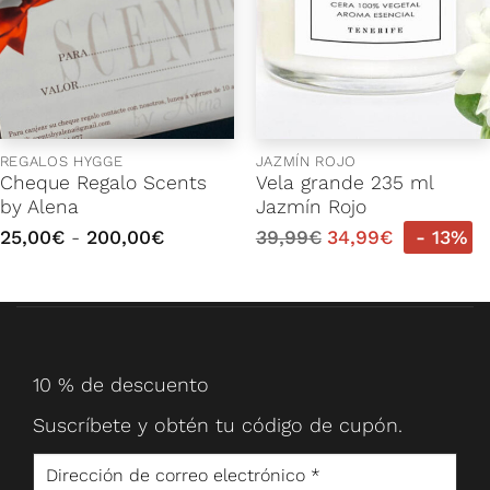
REGALOS HYGGE
JAZMÍN ROJO
Cheque Regalo Scents
Vela grande 235 ml
by Alena
Jazmín Rojo
Rango
25,00
€
-
200,00
€
39,99
€
34,99
€
- 13%
de
precios:
desde
25,00€
hasta
200,00€
10 % de descuento
Suscríbete y obtén tu código de cupón.