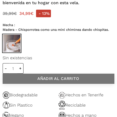
bienvenida en tu hogar con esta vela.
39,99
€
34,99
€
- 13%
Mecha
Madera - Chisporrotea como una mini chiminea dando chispitas.
Sin existencias
Vela grande 235 ml Banana Nut Bread cantidad
AÑADIR AL CARRITO
Biodegradable
Hechos en Tenerife
Sin Plastico
Reciclable
Vegano
Hechos a mano