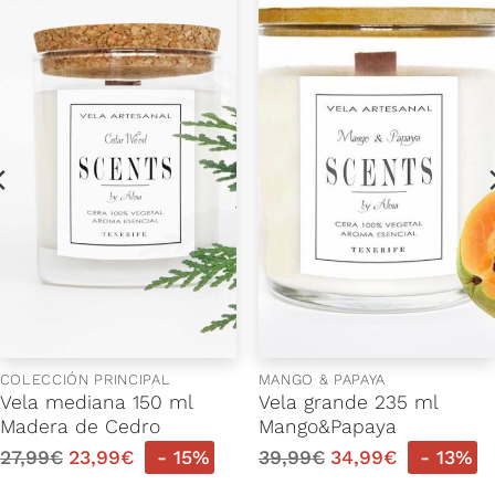
COLECCIÓN PRINCIPAL
MANGO & PAPAYA
Vela mediana 150 ml
Vela grande 235 ml
Madera de Cedro
Mango&Papaya
27,99
€
23,99
€
- 15%
39,99
€
34,99
€
- 13%