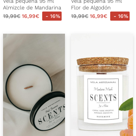
Vela pequeña 95 ml
Vela pequeña 95 ml
Almizcle de Mandarina
Flor de Algodón
19,99
€
16,99
€
- 16%
19,99
€
16,99
€
- 16%