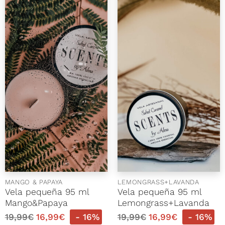
MANGO & PAPAYA
LEMONGRASS+LAVANDA
Vela pequeña 95 ml
Vela pequeña 95 ml
Mango&Papaya
Lemongrass+Lavanda
19,99
€
16,99
€
- 16%
19,99
€
16,99
€
- 16%