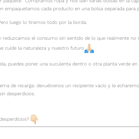
ier paquete. Compramos ropa y nos dan varias bolsas en la c
ién empaquetamos cada producto en una bolsa separada para pe
ero luego lo tiramos todo por la borda.
 y reduzcamos el consumo sin sentido de lo que realmente no
e cuide la naturaleza y nuestro futuro
vela, puedes poner una suculenta dentro o otra planta verde en
tema de recarga: devuélvenos un recipiente vacío y le echare
 sin desperdicios.
 desperdicios?