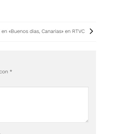
a en «Buenos dias, Canarias» en RTVC
 con
*
b